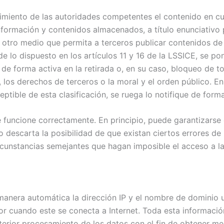
imiento de las autoridades competentes el contenido en cu
rmación y contenidos almacenados, a título enunciativo pe
r otro medio que permita a terceros publicar contenidos d
o dispuesto en los artículos 11 y 16 de la LSSICE, se pon
de forma activa en la retirada o, en su caso, bloqueo de 
l, los derechos de terceros o la moral y el orden público. 
ptible de esta clasificación, se ruega lo notifique de form
 funcione correctamente. En principio, puede garantizarse 
 descarta la posibilidad de que existan ciertos errores d
ircunstancias semejantes que hagan imposible el acceso a l
anera automática la dirección IP y el nombre de dominio ut
cuando este se conecta a Internet. Toda esta información 
terior procesamiento de los datos con el fin de obtener m