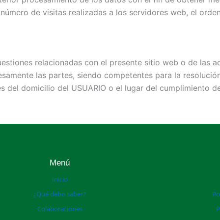
úmero de visitas realizadas a los servidores web, el orden 
uestiones relacionadas con el presente sitio web o de las ac
resamente las partes, siendo competentes para la resolució
s del domicilio del USUARIO o el lugar del cumplimiento de
Menú
Inicio
¿Qué debo saber?
Po
Colaboraciones
P