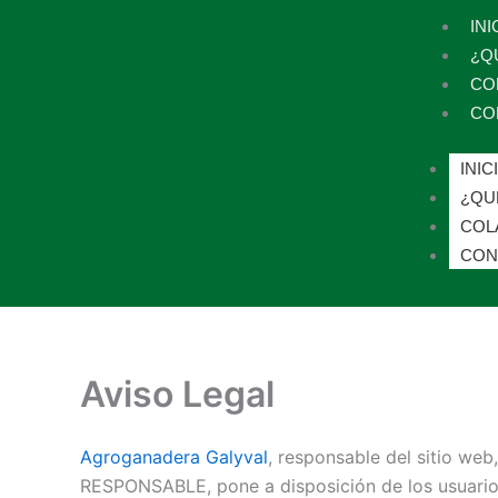
Ir
INI
al
¿Q
contenido
CO
CO
INIC
¿QU
COL
CON
Aviso Legal
Agroganadera Galyval
, responsable del sitio web
RESPONSABLE, pone a disposición de los usuarios