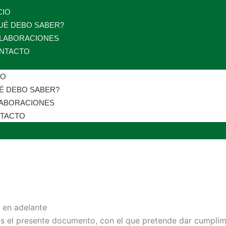
CIO
UÉ DEBO SABER?
LABORACIONES
NTACTO
IO
É DEBO SABER?
ABORACIONES
TACTO
, en adelante
 el presente documento, con el que pretende dar cumplimie