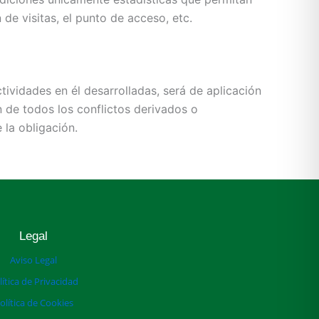
de visitas, el punto de acceso, etc.
tividades en él desarrolladas, será de aplicación
n de todos los conflictos derivados o
 la obligación.
Legal
Aviso Legal
lítica de Privacidad
olítica de Cookies